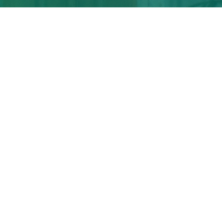
Sudahkah Anda Membaca
Firman?
Renungkanlah Firman itu siang dan malam, supaya
kehidupanmu berhasil dan beruntung.
-1315
-3
-34
-14
Hari
Jam
Menit
Detik
Lihat Jadwal Bacaan